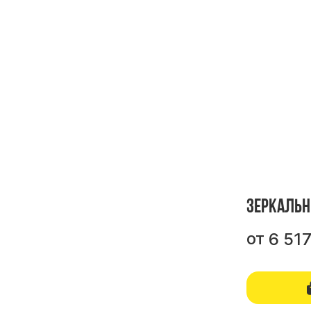
Зеркальн
от
6 51