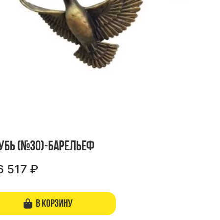
убь (№30)-барельеф
6 517
₽
В корзину