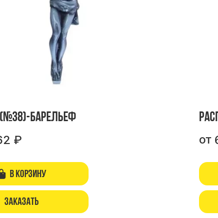
 (№38)-барельеф
Рас
от
62
₽
В корзину
Заказать