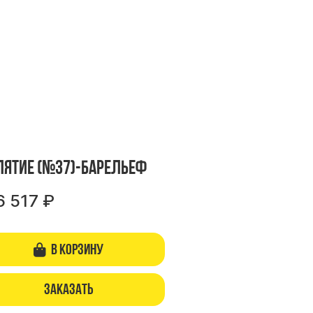
пятие (№37)-барельеф
6 517
₽
В корзину
Заказать