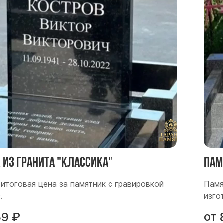
 из гранита "Классика"
Пам
итоговая цена за памятник с гравировкой
Памя
О.
изго
от
59
₽