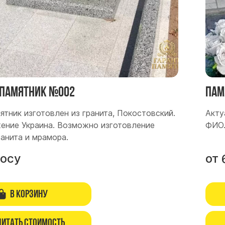
памятник №002
Пам
ятник изготовлен из гранита, Покостовский.
Акту
ние Украина. Возможно изготовление
ФИО
ранита и мрамора.
росу
от
В корзину
читать стоимость