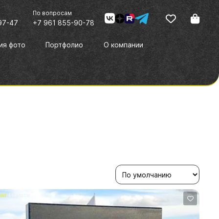
По вопросам
97-47
+7 961 855-90-78
ия фото
Портфолио
О компании