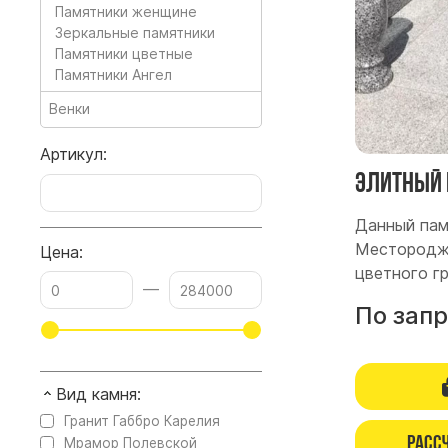
Памятники женщине
Зеркальные памятники
Памятники цветные
Памятники Ангел
Венки
Артикул:
Элитный 
Данный пам
Местородже
Цена:
цветного г
—
По зап
Вид камня:
Гранит Габбро Карелия
Расс
Мрамор Полевской