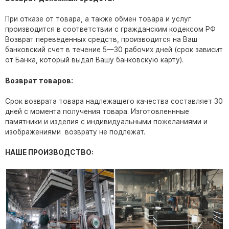
Скульптуры, барельефы и бюсты из бронзы
При отказе от товара, а также обмен товара и услуг
Колумбарий
производится в соответствии с гражданским кодексом РФ
Возврат переведенных средств, производится на Ваш
Недорогие памятники
банковский счет в течение 5—30 рабочих дней (срок зависит
Памятники с фотокерамикой
от Банка, который выдал Вашу банковскую карту).
Памятники животным
Возврат товаров:
Памятники младенцу
Срок возврата товара надлежащего качества составляет 30
Памятники двойные
дней с момента получения товара. Изготовленнные
Памятники женщине
памятники и изделия с индивидуальными пожеланиями и
изображениями возврату не подлежат.
Памятники маме
Памятники жене
НАШЕ ПРОИЗВОДСТВО:
Памятники девушке
Памятники дочери
Памятники мужчине
Памятники дедушке