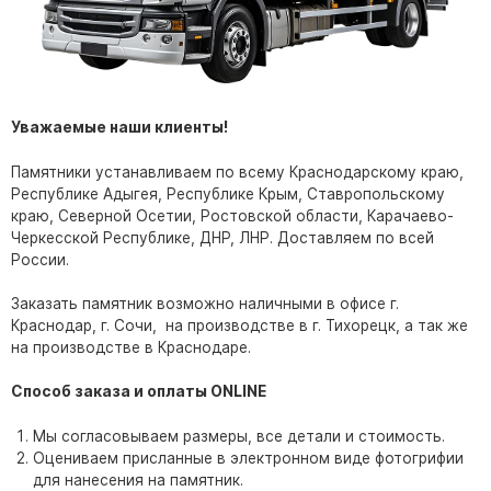
Участникам СВО
Памятники из гранита
Памятники из мрамора
Элитные памятники
Уважаемые наши клиенты!
Резные памятники
Мемориальные комплексы
Памятники устанавливаем по всему Краснодарскому краю,
Республике Адыгея, Республике Крым, Ставропольскому
Памятники с полноформатным фото
краю, Северной Осетии, Ростовской области, Карачаево-
Склеп
Черкесской Республике, ДНР, ЛНР. Доставляем по всей
России.
Cкульптуры ангел
Детские памятники
Заказать памятник возможно наличными в офисе г.
Краснодар, г. Сочи, на производстве в г. Тихорецк, а так же
Памятники Мусульманские
на производстве в Краснодаре.
Памятники Армянские
Способ заказа и оплаты ONLINE
Европейские памятники
Памятники "Клипарт"
Мы согласовываем размеры, все детали и стоимость.
Оцениваем присланные в электронном виде фотогрифии
Семейные памятники ( памятники на двоих )
для нанесения на памятник.