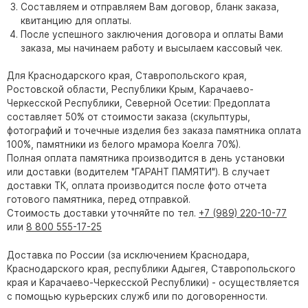
Памятники в форме креста
Составляем и отправляем Вам договор, бланк заказа,
квитанцию для оплаты.
Зеркальные памятники
После успешного заключения договора и оплаты Вами
Памятники из белого мрамора Коелга
заказа, мы начинаем работу и высылаем кассовый чек.
Креативные памятники
Для Краснодарского края, Ставропольского края,
Кресты из белого мрамора
Ростовской области, Республики Крым, Карачаево-
Черкесской Республики, Северной Осетии: Предоплата
Фигурные памятники
составляет 50% от стоимости заказа (скульптуры,
Памятники в виде гитары
фотографий и точечные изделия без заказа памятника оплата
100%, памятники из белого мрамора Коелга 70%).
Полная оплата памятника производится в день установки
Памятники комбинированные
или доставки (водителем "
ГАРАНТ ПАМЯТИ
"). В случает
Памятники из цветного гранита
доставки ТК, оплата производится после фото отчета
готового памятника, перед отправкой.
Памятники красные
Стоимость доставки уточняйте по тел.
+7 (989) 220-10-77
Памятники красно-черные
или
8 800 555-17-25
Памятники коричневые
Доставка по России (за исключением Краснодара,
Памятники серые
Краснодарского края, республики Адыгея, Ставропольского
края и Карачаево-Черкесской Республики) - осуществляется
Памятники зеленые
с помощью курьерских служб или по договоренности.
Памятники из Дымовского гранита