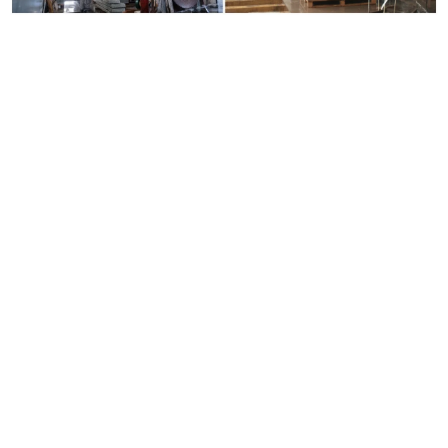
Памятники мужу
Памятники отцу
Памятники парню
Памятники сыну
Памятники вертикальные
Памятники врачу
Памятники горизонтальные
Памятники индивидуальные
Памятники классические
Памятники книга
Памятники красивые
Памятники Православные
Памятники прямоугольные
Памятники с воздушным креcтом