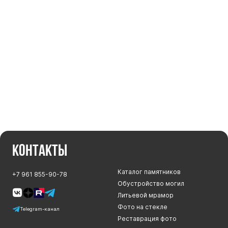
Цоколь из гранита
Ограды из гранита
Ограды из чугуна
Столбы для ограды чугун
Ограды металл
Столы и лавки
Тротуарная плитка
Вазы полимерные
Подсвечники
Контакты
Венки
Вазы из гранита
Каталог памятников
+7 961 855-90-78
Скульптуры в полный рост
Обустройство могил
Литьевой мрамор
Фото на стекле
Telegram-канал
Реставрация фото
Скульптуры "Ангел" литиевые