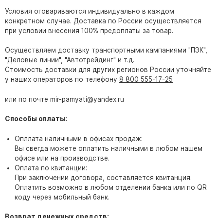
Условия оговариваются индивидуально в каждом
Памятники из гранита Возрождение
конкретном случае. Доставка по России осуществляется
Памятники из гранита Гранатовый Амфиболит
при условии внесения 100% предоплаты за товар.
Памятники из гранита Сюскюянсаари
Осуществляем доставку транспортными кампаниями "ПЭК",
Памятники из гранита Балтик Грин
"Деловые линии", "Автотрейдинг" и т.д.
Стоимость доставки для других регионов России уточняйте
Памятники из гранита Покостовский
у наших операторов по телефону
8 800 555-17-25
Памятники из гранита Лезниковский
или по почте mir-pamyati@yandex.ru
Памятники из гранита Мансуровский
Памятники из гранита Масловский
Способы оплаты:
Памятники из гранита Токовский
Опллата наличными в офисах продаж:
Памятники из гранита Капустинский
Вы свегда можете оплатить наличными в любом нашем
офисе или на производстве.
Оплата по квитанции:
Арочные памятники
При заключении договора, составляется квитанция.
Памятники Крест
Оплатить возможно в любом отделении банка или по QR
коду через мобильный банк.
Памятники военным
Часовни из белого мрамора и гранита
Возврат денежных средств: