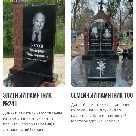
Элитный памятник
Семейный памятник 100
№241
Данный памятник изготовление
из комбинации двух видов
Данный памятник изготовление
гранита, Габбро и Дымовский.
из комбинации двух видов
Местороджение Карелия.
гранита, Габбро (Карелия) и
Лезниковский (Украина)