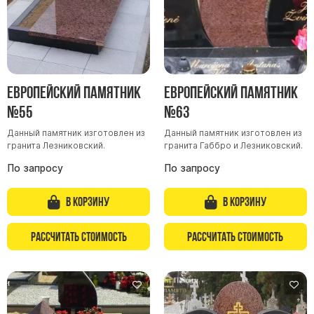
Скульптуры "Ангел" литиевые
Барельефы
Кресты
Голуби
Европейский памятник
Европейский памятник
Распятие
№55
№63
Скорбящие
Данный памятник изготовлен из
Данный памятник изготовлен из
Цветы
гранита Лезниковский.
гранита Габбро и Лезниковский.
По запросу
По запросу
В корзину
В корзину
Рассчитать стоимость
Рассчитать стоимость