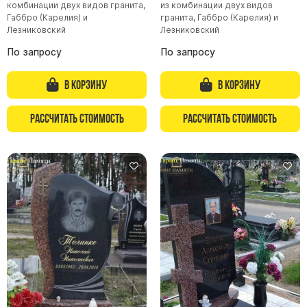
комбинации двух видов гранита,
из комбинации двух видов
Габбро (Карелия) и
гранита, Габбро (Карелия) и
Памятники из гранита Возрождение
Лезниковский
Лезниковский
Памятники из гранита Гранатовый Амфиболит
По запросу
По запросу
Памятники из гранита Сюскюянсаари
Памятники из гранита Балтик Грин
В корзину
В корзину
Памятники из гранита Покостовский
Рассчитать стоимость
Рассчитать стоимость
Памятники из гранита Лезниковский
Памятники из гранита Мансуровский
Памятники из гранита Масловский
Памятники из гранита Токовский
Памятники из гранита Капустинский
Арочные памятники
Памятники Крест
Памятники военным
Часовни из белого мрамора и гранита