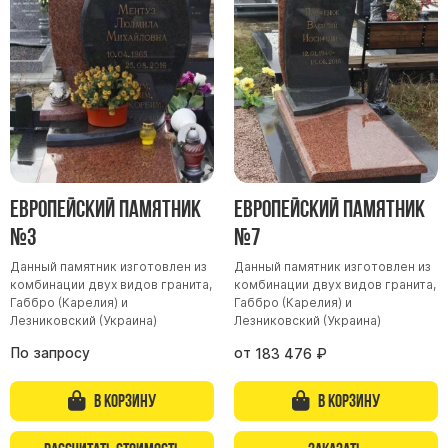
Участникам СВО
Памятники из гранита
Памятники из мрамора
Элитные памятники
Резные памятники
Мемориальные комплексы
Памятники с полноформатным фото
Европейский памятник
Европейский памятник
Склеп
№3
№7
Cкульптуры ангел
Данный памятник изготовлен из
Данный памятник изготовлен из
Детские памятники
комбинации двух видов гранита,
комбинации двух видов гранита,
Памятники Мусульманские
Габбро (Карелия) и
Габбро (Карелия) и
Лезниковский (Украина)
Лезниковский (Украина)
Памятники Армянские
По запросу
от
183 476
₽
Европейские памятники
Памятники "Клипарт"
В корзину
В корзину
Семейные памятники ( памятники на двоих )