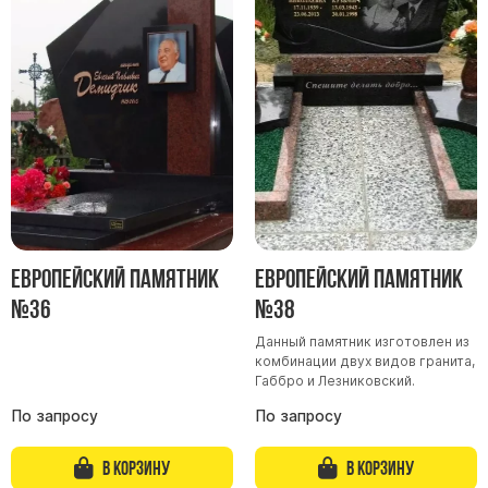
Памятники мужу
Памятники отцу
Памятники парню
Памятники сыну
Памятники вертикальные
Памятники врачу
Памятники горизонтальные
Памятники индивидуальные
Европейский памятник
Европейский памятник
Памятники классические
№36
№38
Памятники книга
Данный памятник изготовлен из
Памятники красивые
комбинации двух видов гранита,
Габбро и Лезниковский.
Памятники Православные
По запросу
По запросу
Памятники прямоугольные
Памятники с воздушным креcтом
В корзину
В корзину