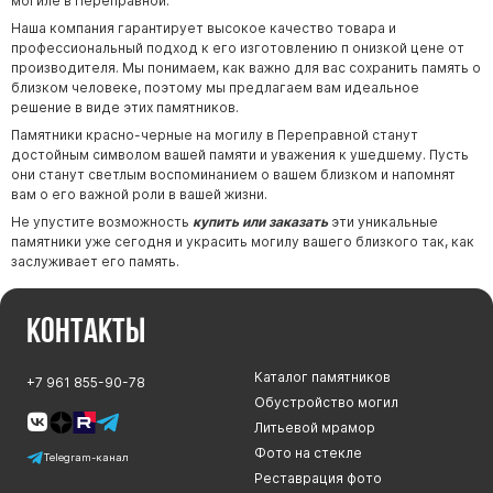
могиле в Переправной.
Наша компания гарантирует высокое качество товара и
профессиональный подход к его изготовлению п онизкой цене от
производителя. Мы понимаем, как важно для вас сохранить память о
близком человеке, поэтому мы предлагаем вам идеальное
решение в виде этих памятников.
Памятники красно-черные на могилу в Переправной станут
достойным символом вашей памяти и уважения к ушедшему. Пусть
они станут светлым воспоминанием о вашем близком и напомнят
вам о его важной роли в вашей жизни.
Не упустите возможность
купить или заказать
эти уникальные
памятники уже сегодня и украсить могилу вашего близкого так, как
заслуживает его память.
Контакты
Каталог памятников
+7 961 855-90-78
Обустройство могил
Литьевой мрамор
Фото на стекле
Telegram-канал
Реставрация фото