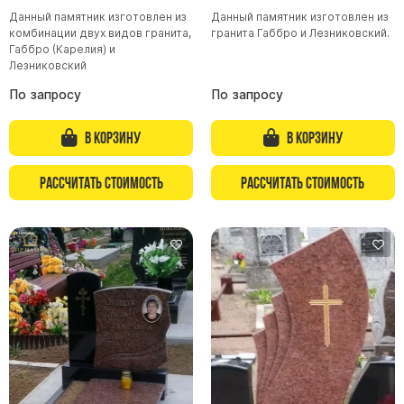
Данный памятник изготовлен из
Данный памятник изготовлен из
Буквы из латуни
комбинации двух видов гранита,
гранита Габбро и Лезниковский.
Цоколь из гранита
Габбро (Карелия) и
Лезниковский
Ограды из гранита
По запросу
По запросу
Ограды из чугуна
Столбы для ограды чугун
В корзину
В корзину
Ограды металл
Рассчитать стоимость
Рассчитать стоимость
Столы и лавки
Тротуарная плитка
Вазы полимерные
Подсвечники
Венки
Вазы из гранита
Скульптуры в полный рост