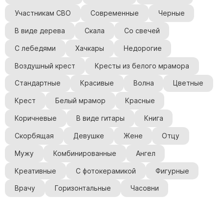
Участникам СВО
Современные
Черные
В виде дерева
Скала
Со свечей
С лебедями
Хачкары
Недорогие
Воздушный крест
Кресты из белого мрамора
Стандартные
Красивые
Волна
Цветные
Крест
Белый мрамор
Красные
Коричневые
В виде гитары
Книга
Скорбящая
Девушке
Жене
Отцу
Мужу
Комбинированные
Ангел
Креативные
С фотокерамикой
Фигурные
Врачу
Горизонтальные
Часовни