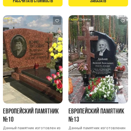
Рассчитать стоимость
Заказать
Памятники в форме креста
Зеркальные памятники
Памятники из белого мрамора Коелга
Креативные памятники
Кресты из белого мрамора
Фигурные памятники
Памятники в виде гитары
Памятники комбинированные
Памятники из цветного гранита
Памятники красные
Памятники красно-черные
Памятники коричневые
Европейский памятник
Европейский памятник
Памятники серые
№10
№13
Памятники зеленые
Данный памятник изготовлен из
Данный памятник изготовленин
Памятники из Дымовского гранита