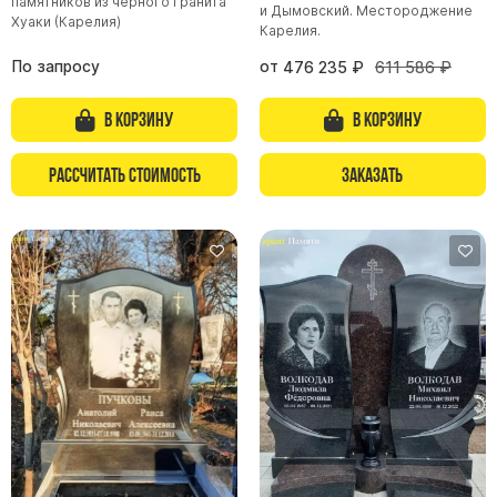
памятников из черного гранита
и Дымовский. Местороджение
Хуаки (Карелия)
Карелия.
По запросу
от
476 235
₽
611 586
₽
В корзину
В корзину
Рассчитать стоимость
Заказать