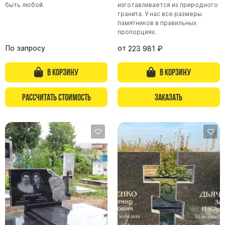
Памятники с колоннами
быть любой.
изготавливается из природного
гранита. У нас все размеры
Памятники современные
памятников в правильных
Памятники стандартные
пропорциях.
Памятники черные
По запросу
от
223 981
₽
Памятники со свечей
В корзину
В корзину
Памятники в виде дерева
Памятники с лебедями
Рассчитать стоимость
Заказать
Памятники в форме волны
Хачкары
Памятники ростовые
Памятники в форме скалы
Памятник Родителям
Флагштоки
Мемориальные доски