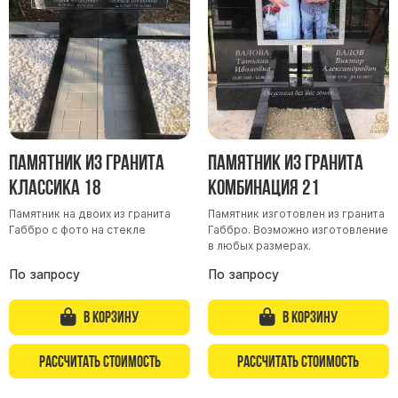
Скульптуры, барельефы и бюсты из бронзы
Колумбарий
Недорогие памятники
Памятники с фотокерамикой
Памятники животным
Памятники младенцу
Памятник из гранита
Памятник из гранита
Памятники двойные
Классика 18
Комбинация 21
Памятники женщине
Памятник на двоих из гранита
Памятник изготовлен из гранита
Габбро с фото на стекле
Габбро. Возможно изготовление
Памятники маме
в любых размерах.
Памятники жене
По запросу
По запросу
Памятники девушке
Памятники дочери
В корзину
В корзину
Памятники мужчине
Рассчитать стоимость
Рассчитать стоимость
Памятники дедушке