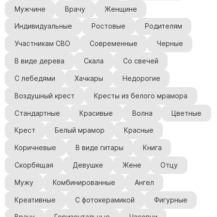
Мужчине
Врачу
Женщине
Индивидуальные
Ростовые
Родителям
Участникам СВО
Современные
Черные
В виде дерева
Скала
Со свечей
С лебедями
Хачкары
Недорогие
Воздушный крест
Кресты из белого мрамора
Стандартные
Красивые
Волна
Цветные
Крест
Белый мрамор
Красные
Коричневые
В виде гитары
Книга
Скорбящая
Девушке
Жене
Отцу
Мужу
Комбинированные
Ангел
Креативные
С фотокерамикой
Фигурные