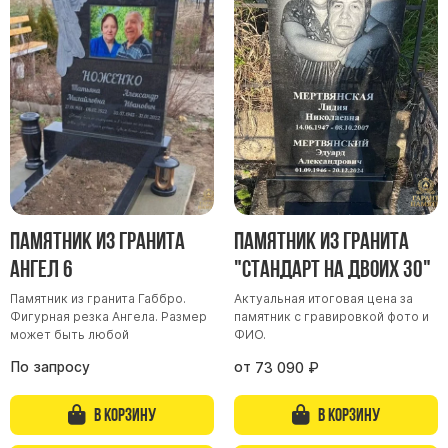
Участникам СВО
Памятники из гранита
Памятники из мрамора
Элитные памятники
Резные памятники
Мемориальные комплексы
Памятники с полноформатным фото
Склеп
Памятник из гранита
Памятник из гранита
Cкульптуры ангел
Ангел 6
"Стандарт на двоих 30"
Детские памятники
Памятник из гранита Габбро.
Актуальная итоговая цена за
Памятники Мусульманские
Фигурная резка Ангела. Размер
памятник с гравировкой фото и
Памятники Армянские
может быть любой
ФИО.
Европейские памятники
По запросу
от
73 090
₽
Памятники "Клипарт"
В корзину
В корзину
Семейные памятники ( памятники на двоих )