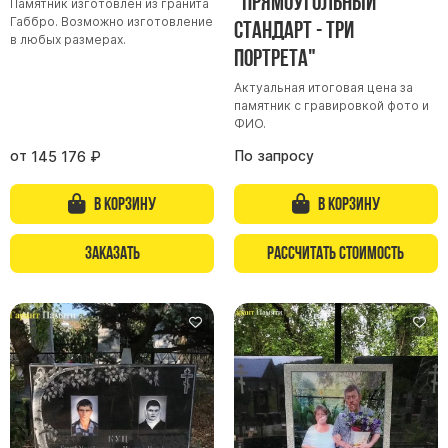
"Прямоугольный
Памятник изготовлен из гранита
Габбро. Возможно изготовление
стандарт - три
Памятники из гранита Возрождение
в любых размерах.
портрета"
Памятники из гранита Гранатовый Амфиболит
Памятники из гранита Сюскюянсаари
Актуальная итоговая цена за
памятник с гравировкой фото и
Памятники из гранита Балтик Грин
ФИО.
Памятники из гранита Покостовский
от
По запросу
145 176
₽
Памятники из гранита Лезниковский
В корзину
В корзину
Памятники из гранита Мансуровский
Памятники из гранита Масловский
Заказать
Рассчитать стоимость
Памятники из гранита Токовский
Памятники из гранита Капустинский
Арочные памятники
Памятники Крест
Памятники военным
Часовни из белого мрамора и гранита