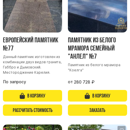
Европейский памятник
Памятник из белого
№77
мрамора семейный
"Анлел" №7
Данный памятник изготовлен из
комбинации двух видов гранита,
Памятник из белого мрамора
Габбро и Дымовский.
"Коелга"
Местороджение Карелия.
По запросу
от
280 728
₽
В корзину
В корзину
Рассчитать стоимость
Заказать