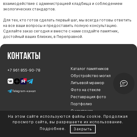
взаимодействие с администрацией кладбища и соблюдением
экологических стандартов.
Для тех, кто готов сделать первый шаг, мы всегда готовы ответить
на все ваши вопросы и предоставить полную консультацию.
Сделайте заказ сегодня и вместе с нами создайте памятник,
достойный ваших близких, в Переправной.
Контакты
Каталог памятников
+7 961 855-90-78
Обустройство могил
Литьевой мрамор
Фото на стекле
Telegram-канал
Реставрация фото
Портфолио
О компании
На этом сайте используются файлы cookie. Продолжая
Доставка и оплата
просмотр сайта, вы разрешаете их использование.
Кремация
Подробнее
.
Закрыть
Контакты