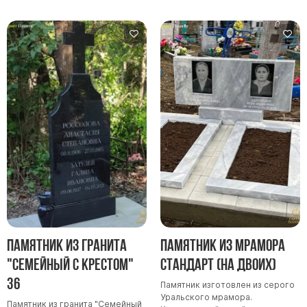
Скульптуры "Ангел" литиевые
Барельефы
Кресты
Голуби
Распятие
Скорбящие
Цветы
Памятник из гранита
Памятник из мрамора
"Семейный с крестом"
Стандарт (на двоих)
36
Памятник изготовлен из серого
Уральского мрамора.
Памятник из гранита "Семейный