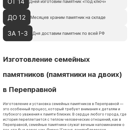
ОТ 14
Дней изготовим памятник «Под ключ»
ДО 12
Месяцев храним памятник на складе
ЗА 1-3
Дня доставим памятник по всей РФ
Изготовление семейных
памятников (памятники на двоих)
в Переправной
Изготовление и установка семейных памятников в Переправной —
это особенный процесс, который требует внимания к деталям и
глубокого уважения к памяти близких. В сердце любого города, где
история переплетается с теплом человеческих отношений, как в
Переправной, семейные памятники служат вечным напоминанием о
тех, кто был дорог нам. Фирма "Гарант-памяти
"
является