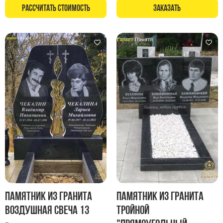
Памятники в форме креста
Рассчитать стоимость
Заказать
Зеркальные памятники
Памятники из белого мрамора Коелга
Креативные памятники
Кресты из белого мрамора
Фигурные памятники
Памятники в виде гитары
Памятники комбинированные
Памятники из цветного гранита
Памятники красные
Памятники красно-черные
Памятники коричневые
Памятники серые
Памятник из гранита
Памятник из гранита
Памятники зеленые
Воздушная свеча 13
тройной
Памятники из Дымовского гранита