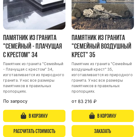
Буквы из латуни
Цоколь из гранита
Ограды из гранита
Ограды из чугуна
Памятник из гранита
Памятник из гранита
Столбы для ограды чугун
"Семейный - Плачущая
"Семейный воздушный
с крестом" 34
крест" 35
Ограды металл
Столы и лавки
Памятник из гранита "Семейный
Памятник из гранита "Семейный
- Плачущая с крестом" 34,
воздушный крест" 35,
Тротуарная плитка
изготавливается из природного
изготавливается из природного
гранита. У нас все размеры
гранита. У нас все размеры
Вазы полимерные
памятников в правильных
памятников в правильных
Подсвечники
пропорциях.
пропорциях.
Венки
По запросу
от
83 216
₽
Вазы из гранита
В корзину
В корзину
Скульптуры в полный рост
Рассчитать стоимость
Заказать