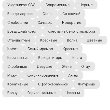
Участникам СВО
Современные
Черные
В виде дерева
Скала
Со свечей
С лебедями
Хачкары
Недорогие
Воздушный крест
Кресты из белого мрамора
Стандартные
Красивые
Волна
Цветные
Крест
Белый мрамор
Красные
Коричневые
В виде гитары
Книга
Скорбящая
Девушке
Жене
Отцу
Мужу
Комбинированные
Ангел
Креативные
С фотокерамикой
Фигурные
Врачу
Горизонтальные
Часовни