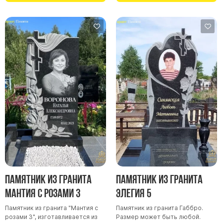
Памятники в форме креста
Зеркальные памятники
Памятники из белого мрамора Коелга
Креативные памятники
Кресты из белого мрамора
Фигурные памятники
Памятники в виде гитары
Памятники комбинированные
Памятники из цветного гранита
Памятники красные
Памятники красно-черные
Памятники коричневые
Памятник из гранита
Памятник из гранита
Памятники серые
Мантия с розами 3
Элегия 5
Памятники зеленые
Памятник из гранита "Мантия с
Памятник из гранита Габбро.
розами 3", изготавливается из
Размер может быть любой.
Памятники из Дымовского гранита