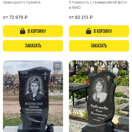
природного гранита.
Стоимость с гравировкой фото
и ФИО
Памятники из гранита Возрождение
Памятники из гранита Гранатовый Амфиболит
от
от
72 979
₽
82 213
₽
Памятники из гранита Сюскюянсаари
В корзину
В корзину
Памятники из гранита Балтик Грин
Памятники из гранита Покостовский
Заказать
Заказать
Памятники из гранита Лезниковский
Памятники из гранита Мансуровский
Памятники из гранита Масловский
Памятники из гранита Токовский
Памятники из гранита Капустинский
Арочные памятники
Памятники Крест
Памятники военным
Часовни из белого мрамора и гранита