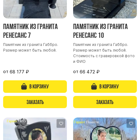
Скульптуры, барельефы и бюсты из бронзы
Колумбарий
Недорогие памятники
Памятник из гранита
Памятник из гранита
Ренесанс 7
Ренесанс 10
Памятники с фотокерамикой
Памятники животным
Памятник из гранита Габбро.
Памятник из гранита Габбро.
Размер может быть любой.
Размер может быть любой.
Памятники младенцу
Стоимость с гравировкой фото
и ФИО
Памятники двойные
от
от
Памятники женщине
68 177
₽
66 472
₽
Памятники маме
В корзину
В корзину
Памятники жене
Памятники девушке
Заказать
Заказать
Памятники дочери
Памятники мужчине
Памятники дедушке