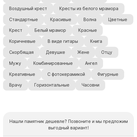
Воздушный крест
Кресты из белого мрамора
Стандартные
Красивые
Волна
Цветные
Крест
Белый мрамор
Красные
Коричневые
В виде гитары
Книга
Скорбящая
Девушке
Жене
Отцу
Мужу
Комбинированные
Ангел
Креативные
С фотокерамикой
Фигурные
Врачу
Горизонтальные
Часовни
Нашли памятник дешевле? Позвоните и мы предложим
выгодный вариант!