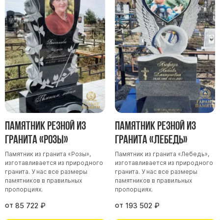
Памятники мужу
Памятники отцу
Памятники парню
Памятники сыну
Памятники вертикальные
Памятники врачу
Памятники горизонтальные
Памятники индивидуальные
Памятник резной из
Памятник резной из
Памятники классические
гранита «Розы»
гранита «Лебедь»
Памятники книга
Памятник из гранита «Розы»,
Памятник из гранита «Лебедь»,
Памятники красивые
изготавливается из природного
изготавливается из природного
гранита. У нас все размеры
гранита. У нас все размеры
Памятники Православные
памятников в правильных
памятников в правильных
пропорциях.
пропорциях.
Памятники прямоугольные
от
от
Памятники с воздушным креcтом
85 722
₽
193 502
₽