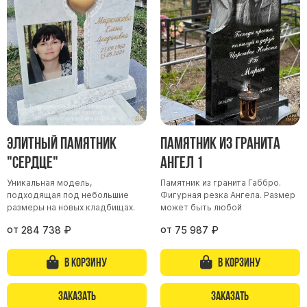
Участникам СВО
Памятники из гранита
Памятники из мрамора
Элитные памятники
Резные памятники
Мемориальные комплексы
Памятники с полноформатным фото
Элитный памятник
Памятник из гранита
Склеп
"Сердце"
Ангел 1
Cкульптуры ангел
Уникальная модель,
Памятник из гранита Габбро.
Детские памятники
подходящая под небольшие
Фигурная резка Ангела. Размер
Памятники Мусульманские
размеры на новых кладбищах.
может быть любой
Памятники Армянские
от
от
284 738
₽
75 987
₽
Европейские памятники
В корзину
В корзину
Памятники "Клипарт"
Семейные памятники ( памятники на двоих )
Заказать
Заказать