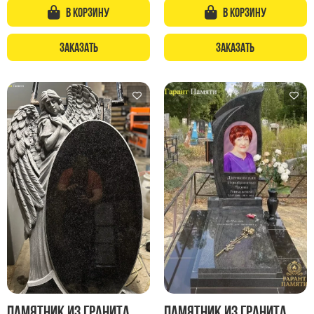
Памятники с колоннами
В корзину
В корзину
Памятники современные
Памятники стандартные
Заказать
Заказать
Памятники черные
Памятники со свечей
Памятники в виде дерева
Памятники с лебедями
Памятники в форме волны
Хачкары
Памятники ростовые
Памятники в форме скалы
Памятник Родителям
Мемориальные доски
Памятник из гранита
Памятник из гранита
Буквы из латуни