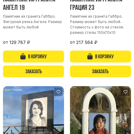
Ангел 19
Грация 23
Цоколь из гранита
Ограды из гранита
Памятник из гранита Габбро.
Памятник из гранита Габбро.
Фигурная резка Ангела. Размер
Размер может быть любой.
Ограды из чугуна
может быть любой
Стоимость с фото на стекле.
размер стелы 150х70х10
Столбы для ограды чугун
от
от
129 787
₽
217 564
₽
Ограды металл
Столы и лавки
В корзину
В корзину
Тротуарная плитка
Вазы полимерные
Заказать
Заказать
Подсвечники
Венки
Вазы из гранита
Скульптуры в полный рост
Скульптуры "Ангел" литиевые