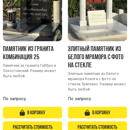
Барельефы
Кресты
Голуби
Распятие
Скорбящие
Памятник из гранита
Элитный памятник из
Цветы
Комбинация 25
белого мрамора с фото
на стекле
Памятник из гранита Габбро и
Покостовский. Размер может
Элитные памятник из белого
быть любой.
мрамора Коелга с фото на
стекле Триплекс. Размер может
быть любой
По запросу
По запросу
В корзину
В корзину
Рассчитать стоимость
Рассчитать стоимость