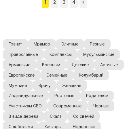
1
2
3
4
»
Гранит
Мрамор
Элитные
Резные
Православные
Комплексы
Мусульманские
Армянские
Военным
Детские
Арочные
Европейские
Семейные
Колумбарий
Мужчине
Врачу
Женщине
Индивидуальные
Ростовые
Родителям
Участникам СВО
Современные
Черные
В виде дерева
Скала
Со свечей
С лебедями
Хачкары
Недорогие