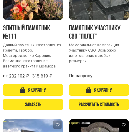
Элитный памятник
Памятник участнику
№111
СВО "Полёт"
Данный памятник изготовлен из
Мемориальная композиция
гранита, Габбро.
Участнику СВО. Возможно
Местороджение Карелия.
изготовление в любых
Возможно изготовление
размерах.
цветного гранита и мрамора.
от
По запросу
232 102
₽
315 819
₽
В корзину
В корзину
Заказать
Рассчитать стоимость