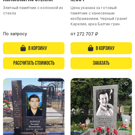
Элитный памятник с колонной из
Цена указана за готовый
Памятники из гранита Возрождение
стекла
памятник с нанесенным
Памятники из гранита Гранатовый Амфиболит
изображением. Черный гранит
Карелия, арка Балтик грин.
Памятники из гранита Сюскюянсаари
По запросу
от
272 707
₽
Памятники из гранита Балтик Грин
Памятники из гранита Покостовский
В корзину
В корзину
Памятники из гранита Лезниковский
Рассчитать стоимость
Заказать
Памятники из гранита Мансуровский
Памятники из гранита Масловский
Памятники из гранита Токовский
Памятники из гранита Капустинский
Арочные памятники
Памятники Крест
Памятники военным
Часовни из белого мрамора и гранита