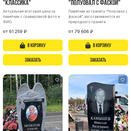
"Классика"
"Полуовал с фаской"
Актуальная итоговая цена за
Памятник из гранита "Полуовал с
памятник с гравировкой фото и
фаской", изготавливается из
ФИО.
природного гранита.
от
от
61 259
₽
79 606
₽
В корзину
В корзину
Заказать
Заказать