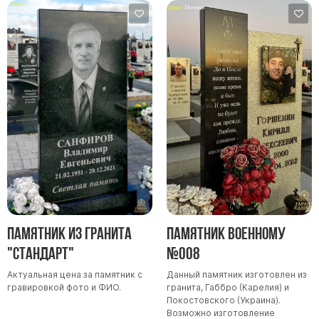
Памятники мужу
Памятники отцу
Памятники парню
Памятники сыну
Памятники вертикальные
Памятники врачу
Памятники горизонтальные
Памятники индивидуальные
Памятники классические
Памятники книга
Памятник из гранита
Памятник военному
Памятники красивые
"Стандарт"
№008
Памятники Православные
Актуальная цена за памятник с
Данный памятник изготовлен из
Памятники прямоугольные
гравировкой фото и ФИО.
гранита, Габбро (Карелия) и
Памятники с воздушным креcтом
Покостовского (Украина).
Возможно изготовление