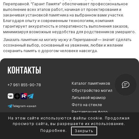
Переправной. "Гарант Памяти" обеспечивает профессиональное
выполнение всех этапов работ, начиная от проектирования и
заканчивая установкой памятника на выбранном вами участке.
Благодаря опыту и современным технологиям, компания
гарантирует аккуратность и оперативность выполнения заказов,
минимизируя возможные неудобства для родственников умершего.
Заказать памятник на могилу мужу в Переправной
— значит сделать
осознанный выбор, основанный на уважении, любви и желании
сохранить память о дорогом человеке навсегда.
Контакты
Каталог памятников
+7 961 855-90-78
Обустройство могил
Литьевой мрамор
Фото на стекле
Telegram-канал
Реставрация фото
На этом сайте используются файлы cookie. Продолжая
Портфолио
просмотр сайта, вы разрешаете их использование.
О компании
Подробнее
.
Закрыть
Доставка и оплата