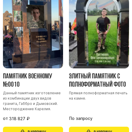
Скульптуры "Ангел" литиевые
Барельефы
Кресты
Голуби
Распятие
Скорбящие
Цветы
Памятник военному
Элитный памятник с
№0010
полноформатный фото
Данный памятник изготовление
Прямая полноформатная печать
из комбинации двух видов
на камне.
гранита, Габбро и Дымовский.
Местороджение Карелия.
от
По запросу
318 827
₽