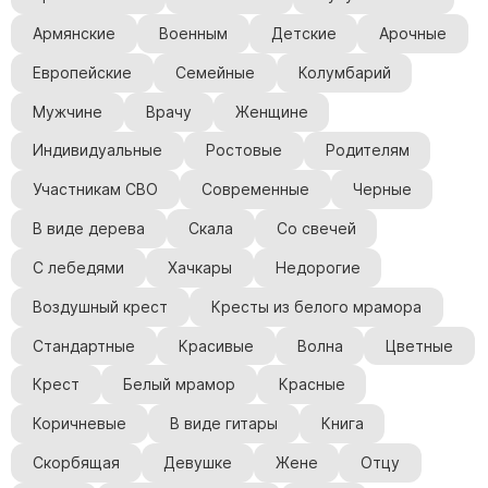
Армянские
Военным
Детские
Арочные
Европейские
Семейные
Колумбарий
Мужчине
Врачу
Женщине
Индивидуальные
Ростовые
Родителям
Участникам СВО
Современные
Черные
В виде дерева
Скала
Со свечей
С лебедями
Хачкары
Недорогие
Воздушный крест
Кресты из белого мрамора
Стандартные
Красивые
Волна
Цветные
Крест
Белый мрамор
Красные
Коричневые
В виде гитары
Книга
Скорбящая
Девушке
Жене
Отцу