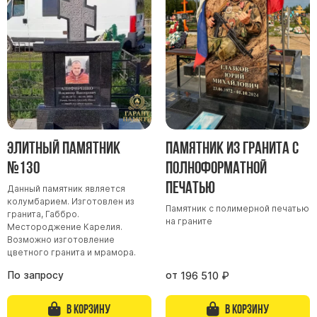
Участникам СВО
Памятники из гранита
Памятники из мрамора
Элитные памятники
Резные памятники
Мемориальные комплексы
Памятники с полноформатным фото
Элитный памятник
Памятник из гранита с
Склеп
№130
Полноформатной
Cкульптуры ангел
печатью
Данный памятник является
Детские памятники
колумбарием. Изготовлен из
Памятник с полимерной печатью
Памятники Мусульманские
гранита, Габбро.
на граните
Местороджение Карелия.
Памятники Армянские
Возможно изготовление
цветного гранита и мрамора.
Европейские памятники
По запросу
от
196 510
₽
Памятники "Клипарт"
Семейные памятники ( памятники на двоих )
В корзину
В корзину