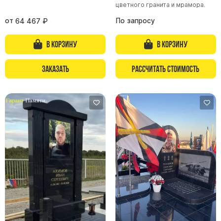
Памятники с колоннами
цветного гранита и мрамора.
Памятники современные
от
По запросу
64 467
₽
Памятники стандартные
В корзину
В корзину
Памятники черные
Памятники со свечей
Заказать
Рассчитать стоимость
Памятники в виде дерева
Памятники с лебедями
Памятники в форме волны
Хачкары
Памятники ростовые
Памятники в форме скалы
Памятник Родителям
Флагштоки
Мемориальные доски