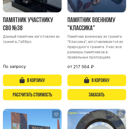
Буквы из латуни
Цоколь из гранита
Памятник участнику
Памятник военному
Ограды из гранита
СВО №38
"Классика"
Ограды из чугуна
Данный памятник изготовлен из
Памятник военному из гранита
Столбы для ограды чугун
гранита, Габбро.
"Классика", изготавливается из
природного гранита. У нас все
Ограды металл
размеры памятников в
правильных пропорциях.
Столы и лавки
По запросу
от
217 564
₽
Тротуарная плитка
Вазы полимерные
В корзину
В корзину
Подсвечники
Венки
Рассчитать стоимость
Заказать
Вазы из гранита
Скульптуры в полный рост