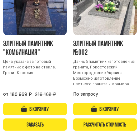
Скульптуры, барельефы и бюсты из бронзы
Колумбарий
Недорогие памятники
Памятники с фотокерамикой
Элитный памятник
Элитный памятник
Памятники животным
"Комбинация"
№002
Памятники младенцу
Цена указана за готовый
Данный памятник изготовлен из
Памятники двойные
памятник с фото на стекле.
гранита, Покостовский.
Памятники женщине
Гранит Карелия
Местороджение Украина.
Возможно изготовление
Памятники маме
цветного гранита и мрамора.
Памятники жене
от
По запросу
180 969
₽
219 168
₽
Памятники девушке
В корзину
В корзину
Памятники дочери
Заказать
Рассчитать стоимость
Памятники мужчине
Памятники дедушке