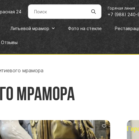
Горячая линия
Красная 24
+7 (988) 240-
Литьевой мрамор
Фото на стекле
Реставрац
Отзывы
литиевого мрамора
ого мрамора