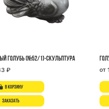
ый голубь (№52/1)-скульптура
Гол
от
33
₽
В корзину
Заказать