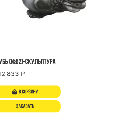
убь (№52)-скульптура
12 833
₽
В корзину
Заказать