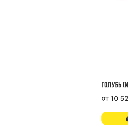
Голубь (
от
10 5