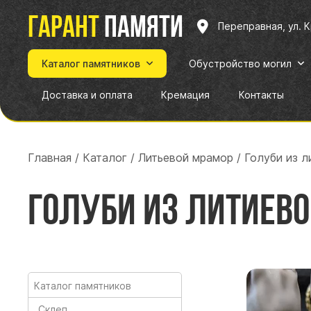
Гарант
памяти
Переправная, ул. 
Каталог памятников
Обустройство могил
Доставка и оплата
Кремация
Контакты
Главная
/
Каталог
/
Литьевой мрамор
/
Голуби из 
Голуби из литиев
Каталог памятников
Склеп