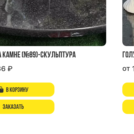
а камне (№89)-скульптура
Гол
от
36
₽
В корзину
Заказать