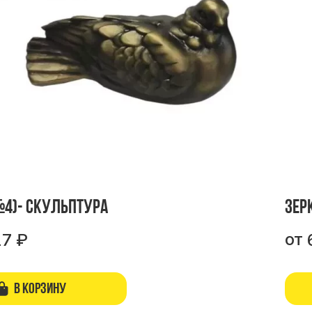
№4)- скульптура
Зер
от
27
₽
В корзину