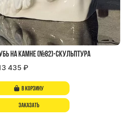
убь на камне (№82)-скульптура
13 435
₽
В корзину
Заказать