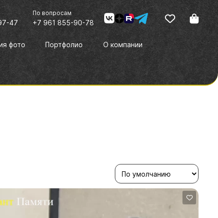
По вопросам
97-47
+7 961 855-90-78
ия фото
Портфолио
О компании