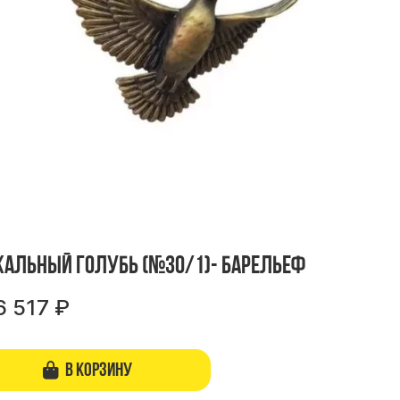
кальный голубь (№30/1)- барельеф
6 517
₽
В корзину