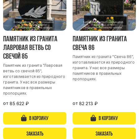
Буквы из латуни
Цоколь из гранита
Ограды из гранита
Ограды из чугуна
Памятник из гранита
Памятник из гранита
Столбы для ограды чугун
Лавровая ветвь со
Свеча 86
Ограды металл
свечой 85
Памятник из гранита "Свеча 86",
изготавливается из природного
Столы и лавки
Памятник из гранита "Лавровая
гранита. У нас все размеры
ветвь со свечой 85",
Тротуарная плитка
памятников в правильных
изготавливается из природного
пропорциях.
Вазы полимерные
гранита. У нас все размеры
памятников в правильных
Подсвечники
пропорциях.
Венки
от
от
85 622
₽
82 213
₽
Вазы из гранита
В корзину
В корзину
Скульптуры в полный рост
Заказать
Заказать