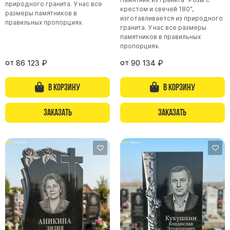
природного гранита. У нас все
крестом и свечей 180",
размеры памятников в
Памятники из гранита Возрождение
изготавливается из природного
правильных пропорциях.
гранита. У нас все размеры
Памятники из гранита Гранатовый Амфиболит
памятников в правильных
Памятники из гранита Сюскюянсаари
пропорциях.
Памятники из гранита Балтик Грин
от
от
86 123
₽
90 134
₽
Памятники из гранита Покостовский
В корзину
В корзину
Памятники из гранита Лезниковский
Памятники из гранита Мансуровский
Заказать
Заказать
Памятники из гранита Масловский
Памятники из гранита Токовский
Памятники из гранита Капустинский
Арочные памятники
Памятники Крест
Памятники военным
Часовни из белого мрамора и гранита