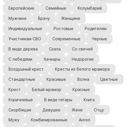
Европейские
Семейные
Колумбарий
Мужчине
Врачу
Женщине
Индивидуальные
Ростовые
Родителям
Участникам СВО
Современные
Черные
В виде дерева
Скала
Со свечей
С лебедями
Хачкары
Недорогие
Воздушный крест
Кресты из белого мрамора
Стандартные
Красивые
Волна
Цветные
Крест
Белый мрамор
Красные
Коричневые
В виде гитары
Книга
Скорбящая
Девушке
Жене
Отцу
Мужу
Комбинированные
Ангел