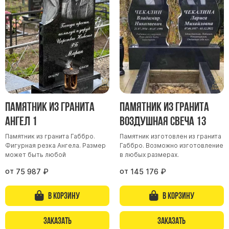
Участникам СВО
Памятники из гранита
Памятники из мрамора
Элитные памятники
Резные памятники
Мемориальные комплексы
Памятники с полноформатным фото
Памятник из гранита
Памятник из гранита
Склеп
Ангел 1
Воздушная свеча 13
Cкульптуры ангел
Памятник из гранита Габбро.
Памятник изготовлен из гранита
Детские памятники
Фигурная резка Ангела. Размер
Габбро. Возможно изготовление
Памятники Мусульманские
может быть любой
в любых размерах.
Памятники Армянские
от
от
75 987
₽
145 176
₽
Европейские памятники
В корзину
В корзину
Памятники "Клипарт"
Семейные памятники ( памятники на двоих )
Заказать
Заказать