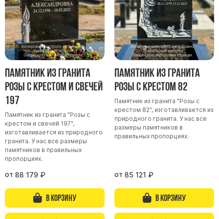
Скульптуры, барельефы и бюсты из бронзы
Колумбарий
Недорогие памятники
Памятники с фотокерамикой
Памятники животным
Памятник из гранита
Памятник из гранита
Памятники младенцу
Розы с крестом и свечей
Розы с крестом 82
197
Памятники двойные
Памятник из гранита "Розы с
крестом 82", изготавливается из
Памятники женщине
Памятник из гранита "Розы с
природного гранита. У нас все
крестом и свечей 197",
Памятники маме
размеры памятников в
изготавливается из природного
правильных пропорциях.
гранита. У нас все размеры
Памятники жене
памятников в правильных
Памятники девушке
пропорциях.
Памятники дочери
от
от
88 179
₽
85 121
₽
Памятники мужчине
В корзину
В корзину
Памятники дедушке