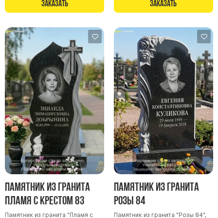
Заказать
Заказать
Памятники мужу
Памятники отцу
Памятники парню
Памятники сыну
Памятники вертикальные
Памятники врачу
Памятники горизонтальные
Памятники индивидуальные
Памятники классические
Памятники книга
Памятники красивые
Памятники Православные
Памятник из гранита
Памятник из гранита
Памятники прямоугольные
Пламя с крестом 83
Розы 84
Памятники с воздушным креcтом
Памятник из гранита "Пламя с
Памятник из гранита "Розы 84",