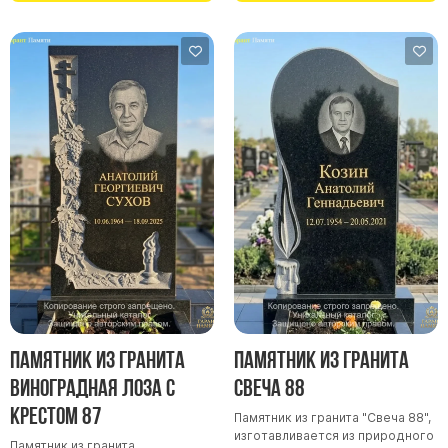
Скульптуры "Ангел" литиевые
Барельефы
Кресты
Голуби
Распятие
Скорбящие
Цветы
Памятник из гранита
Памятник из гранита
Виноградная лоза с
Свеча 88
крестом 87
Памятник из гранита "Свеча 88",
изготавливается из природного
Памятник из гранита