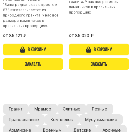
гранита. У нас все размеры
"Виноградная лоза с крестом
памятников в правильных
87", изготавливается из
пропорциях.
природного гранита. У нас все
размеры памятников в
правильных пропорциях.
от
от
85 121
₽
85 020
₽
В корзину
В корзину
Заказать
Заказать
Гранит
Мрамор
Элитные
Резные
Православные
Комплексы
Мусульманские
Армянские
Военным
Детские
Арочные