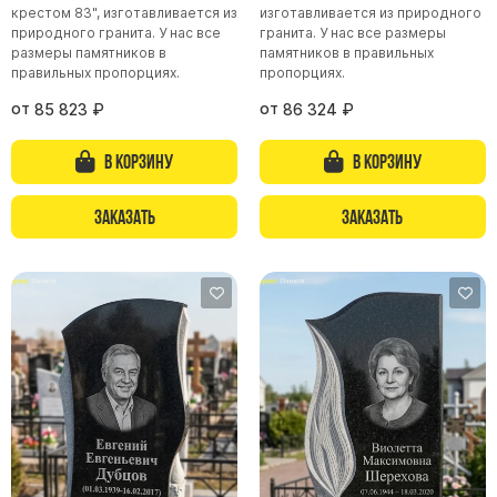
Памятники с колоннами
крестом 83", изготавливается из
изготавливается из природного
природного гранита. У нас все
гранита. У нас все размеры
Памятники современные
размеры памятников в
памятников в правильных
Памятники стандартные
правильных пропорциях.
пропорциях.
Памятники черные
от
от
85 823
₽
86 324
₽
Памятники со свечей
В корзину
В корзину
Памятники в виде дерева
Памятники с лебедями
Заказать
Заказать
Памятники в форме волны
Хачкары
Памятники ростовые
Памятники в форме скалы
Памятник Родителям
Флагштоки
Мемориальные доски